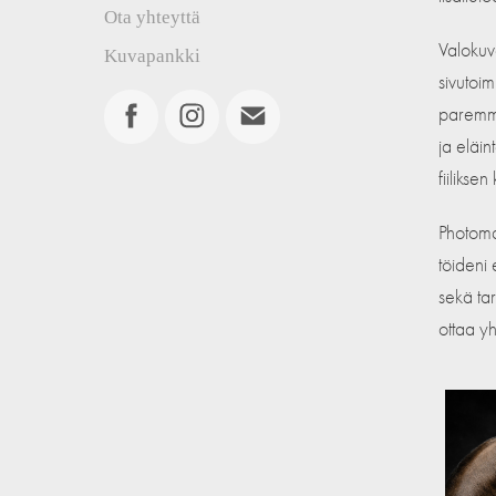
Ota yhteyttä
Valokuv
Kuvapankki
sivutoi
paremmi
ja eläin
fiilikse
Photoma
töideni 
sekä tar
ottaa yh