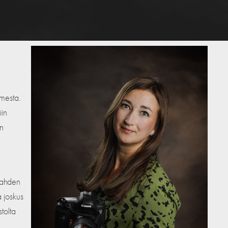
mesta.
iin
on
kahden
a joskus
tolta