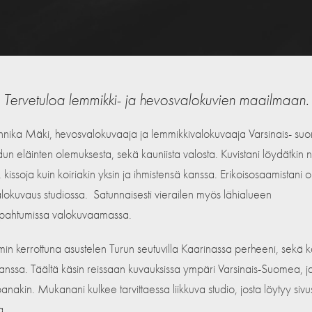
Tervetuloa lemmikki- ja hevosvalokuvien maailmaan.
nika Mäki, hevosvalokuvaaja ja lemmikkivalokuvaaja Varsinais- suo
dun eläinten olemuksesta, sekä kauniista valosta. Kuvistani löydätkin n
 kissoja kuin koiriakin yksin ja ihmistensä kanssa. Erikoisosaamistani 
lokuvaus studiossa. Satunnaisesti vierailen myös lähialueen
pahtumissa valokuvaamassa.
in kerrottuna asustelen Turun seutuvilla Kaarinassa perheeni, sekä 
kanssa. Täältä käsin reissaan kuvauksissa ympäri Varsinais-Suomea, j
akin. Mukanani kulkee tarvittaessa liikkuva studio, josta löytyy sivus
a.