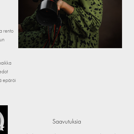
a rento
tun
paikka
iedot
lä epäröi
Saavutuksia