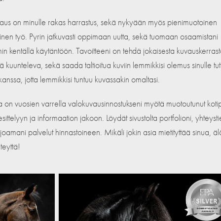
aus on minulle rakas harrastus, sekä nyk
yään myös pienimuotoinen
minen työ. Pyrin jatkuvasti oppimaan uutta, sekä tuomaan osaamistani
n kentällä käytäntöön. Tavoitteeni on tehdä jokaisesta kuvauskerrast
tä kuunte
leva, sekä saada taltioitua kuviin lemmikkisi olemus sinulle tu
n kanssa, jotta lemmikkisi tuntuu kuvassakin omaltasi.
 on vuosien varrella valokuvausinnostukseni myötä muotoutunut koti
esittelyyn ja informaation jakoon. Löydät sivustolta portfolioni, yhteyst
joamani palvelut hinnastoineen. Mikäli jokin asia mietityttää sinua, ä
teyttä!