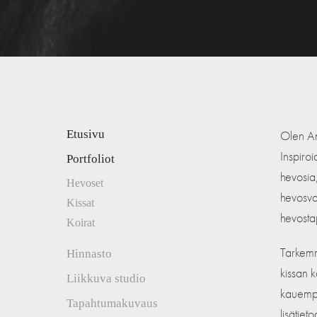
Etusivu
Olen An
Inspiroi
Portfoliot
hevosia,
Hevoset
hevosva
Kissat
hevosta
Koirat
Tarkemm
Hinnasto
kissan 
Liikkuva studio
kauempan
Tapahtumakuvaus
lisätieto