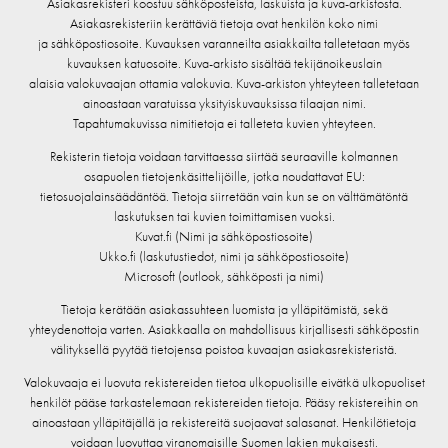
Asiakasrekisteri koostuu sähköposteista, laskuista ja kuva-arkistosta.
Asiakasrekisteriin kerättäviä tietoja ovat henkilön koko nimi
ja sähköpostiosoite. Kuvauksen varanneilta asiakkailta talletetaan myös
kuvauksen katuosoite. Kuva-arkisto sisältää tekijänoikeuslain
alaisia valokuvaajan ottamia valokuvia. Kuva-arkiston yhteyteen talletetaan
ainoastaan varatuissa yksityiskuvauksissa tilaajan nimi.
Tapahtumakuvissa nimitietoja ei talleteta kuvien yhteyteen.
Rekisterin tietoja voidaan tarvittaessa siirtää seuraaville kolmannen
osapuolen tietojenkäsittelijöille, jotka noudattavat EU:
tietosuojalainsäädäntöä. Tietoja siirretään vain kun se on välttämätöntä
laskutuksen tai kuvien toimittamisen vuoksi.
Kuvat.fi (Nimi ja sähköpostiosoite)
Ukko.fi (laskutustiedot, nimi ja sähköpostiosoite)
Microsoft (outlook, sähköposti ja nimi)
Tietoja kerätään asiakassuhteen luomista ja ylläpitämistä, sekä
yhteydenottoja varten. Asiakkaalla on mahdollisuus kirjallisesti sähköpostin
välityksellä pyytää tietojensa poistoa kuvaajan asiakasrekisteristä.
Valokuvaaja ei luovuta rekistereiden tietoa ulkopuolisille eivätkä ulkopuoliset
henkilöt pääse tarkastelemaan rekistereiden tietoja. Pääsy rekistereihin on
ainoastaan ylläpitäjällä ja rekistereitä suojaavat salasanat. Henkilötietoja
voidaan luovuttaa viranomaisille Suomen lakien mukaisesti.