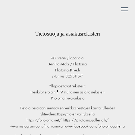
Tietosuoja ja asiakasrekisteri
Rekisterin ylläpäitäjä:
Annika Mäki / Photoma
Photoma@live.fi
y-tunnus 3255115-7
Ylläpidettävät rekisterit:
Henkilötietolain §19​​​​​​​ mukainen asiakasrekisteri
Photoma kuva-arkisto
Tietoja kerätään seuraavien verkkosivustojen kautta tulleiden
yhteydenottopyyntöjen välityksellä
https://photoma.net/, https://photoma.galleria.fi/
www.instagram.com/makiannika, www.facebook.com/photomagalleria