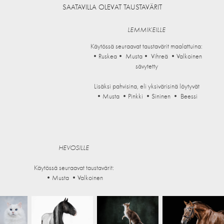
SAATAVILLA OLEVAT TAUSTAVÄRIT
LEMMIKEILLE
Käytössä seuraavat taustavärit maalattuina:
•Ruskea• Musta• Vihreä •Valkoinen
sävytetty
Lisäksi pahvisina, eli yksivärisinä löytyvät
•Musta •Pinkki •Sininen • Beessi
HEVOSILLE
Käytössä seuraavat taustavärit:
•Musta •Valkoinen