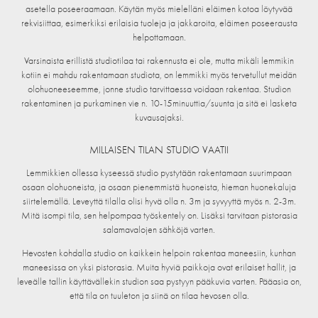
asetella poseeraamaan. Käytän myös mielelläni eläimen kotoa löytyvää
rekvisiittaa, esimerkiksi erilaisia tuoleja ja jakkaroita, eläimen poseerausta
helpottamaan.
Varsinaista erillistä studiotilaa tai rakennusta ei ole, mutta mikäli lemmikin
kotiin ei mahdu rakentamaan studiota, on lemmikki myös tervetullut meidän
olohuoneeseemme, jonne studio tarvittaessa voidaan rakentaa. Studion
rakentaminen ja purkaminen vie n. 10-15minuuttia/suunta ja sitä ei lasketa
kuvausajaksi.
MILLAISEN TILAN STUDIO VAATII
Lemmikkien ollessa kyseessä studio pystytään rakentamaan suurimpaan
osaan olohuoneista, ja osaan pienemmistä huoneista, hieman huonekaluja
siirtelemällä. Leveyttä tilalla olisi hyvä olla n. 3m ja syvyyttä myös n. 2-3m.
Mitä isompi tila, sen helpompaa työskentely on. Lisäksi tarvitaan pistorasia
salamavalojen sähköjä varten.
Hevosten kohdalla studio on kaikkein helpoin rakentaa maneesiin, kunhan
maneesissa on yksi pistorasia. Muita hyviä paikkoja ovat erilaiset hallit, ja
leveälle tallin käyttävällekin studion saa pystyyn pääkuvia varten. Pääasia on,
että tila on tuuleton ja siinä on tilaa hevosen olla.