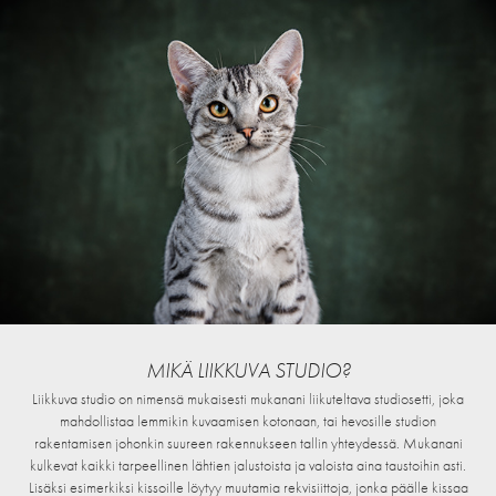
MIKÄ LIIKKUVA STUDIO?
Liikkuva studio on nimensä mukaisesti mukanani liikuteltava studiosetti, joka
mahdollistaa lemmikin kuvaamisen kotonaan, tai hevosille studion
rakentamisen johonkin suureen rakennukseen tallin yhteydessä. Mukanani
kulkevat kaikki tarpeellinen lähtien jalustoista ja valoista aina taustoihin asti.
Lisäksi esimerkiksi kissoille löytyy muutamia rekvisiittoja, jonka päälle kissaa